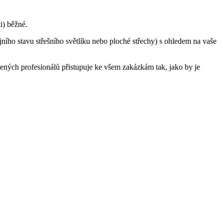
i) běžné.
ijního stavu střešního světlíku nebo ploché střechy) s ohledem na vaše
šených profesionálů přistupuje ke všem zakázkám tak, jako by je