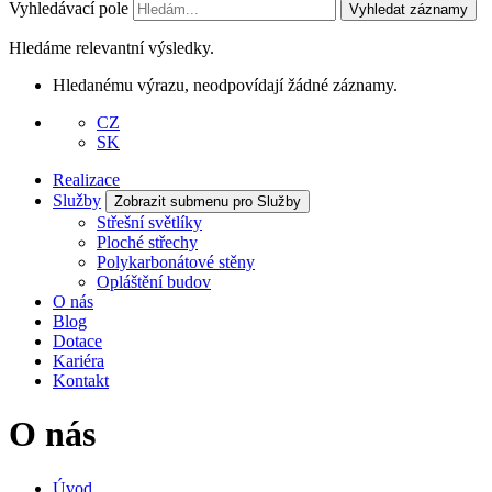
Vyhledávací pole
Vyhledat záznamy
Hledáme relevantní výsledky.
Hledanému výrazu, neodpovídají žádné záznamy.
CZ
SK
Realizace
Služby
Zobrazit submenu pro Služby
Střešní světlíky
Ploché střechy
Polykarbonátové stěny
Opláštění budov
O nás
Blog
Dotace
Kariéra
Kontakt
O nás
Úvod