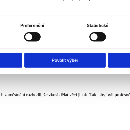
Preferenční
Statistické
Povolit výběr
 zaměstnání rozhodli, že zkusí dělat věci jinak. Tak, aby byli profesně