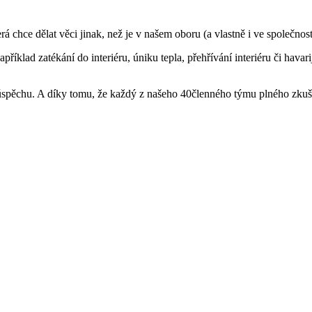
rá chce dělat věci jinak, než je v našem oboru (a vlastně i ve společnost
íklad zatékání do interiéru, úniku tepla, přehřívání interiéru či havar
u k úspěchu. A díky tomu, že každý z našeho 40členného týmu plného zku