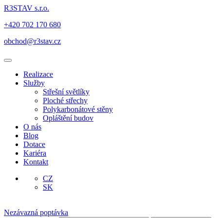
R3STAV s.r.o.
+420 702 170 680
obchod@r3stav.cz
Realizace
Služby
Střešní světlíky
Ploché střechy
Polykarbonátové stěny
Opláštění budov
O nás
Blog
Dotace
Kariéra
Kontakt
CZ
SK
Nezávazná poptávka