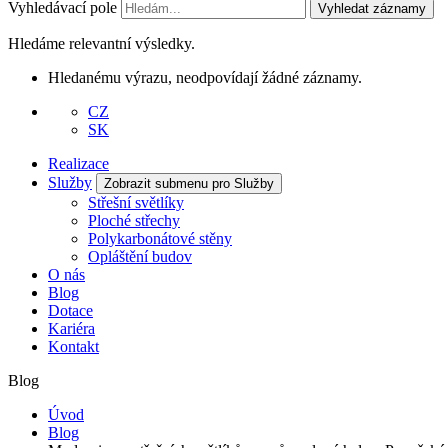
Vyhledávací pole
Vyhledat záznamy
Hledáme relevantní výsledky.
Hledanému výrazu, neodpovídají žádné záznamy.
CZ
SK
Realizace
Služby
Zobrazit submenu pro Služby
Střešní světlíky
Ploché střechy
Polykarbonátové stěny
Opláštění budov
O nás
Blog
Dotace
Kariéra
Kontakt
Blog
Úvod
Blog