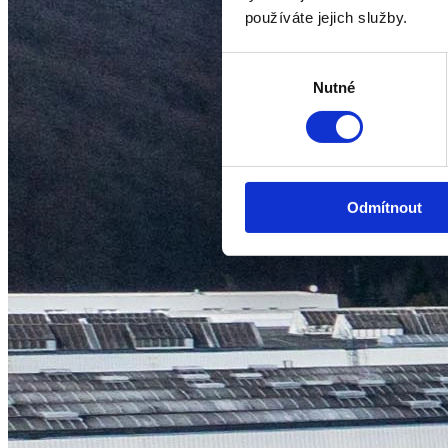
používáte jejich služby.
Výběr
Nutné
souhlasu
Odmítnout