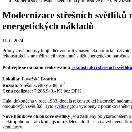
Modernizace střešních světlíků na průmyslové hale v Považské
Modernizace střešních světlíků 
energetických nákladů
11. 6. 2024
Průmyslové budovy hrají klíčovou roli v našem ekonomickém životě, al
rekonstrukci jsme měli za cíl významně snížit energetickou náročnost
Podívejte se na námi realizovanou
rekonstrukci střešních světlík
Lokalita:
Považská Bystrica
2
Rozsah
:
Střešní světlíky 2388 m
Cena realizace:
7.286.940,- Kč bez DPH
Hala, dokončená v roce 1933, dodala rekonstrukci historický nadrám
obloukových světlíků. Tyto
světlíky
jsou vyrobeny z pozinkovaného p
Nové hliníkové obloukové světlíky
jsou zaskleny polykarbonátem o tl
elektropohonu. Tato křídla jsou rozdělena do tří sekcí a vybavena říd
ventilátory.