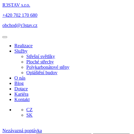
R3STAV s.r.o.
+420 702 170 680
obchod@r3stav.cz
Realizace
Služby
Střešní světlíky
Ploché střechy
Polykarbonátové stěny
Opláštění budov
O nás
Blog
Dotace
Kariéra
Kontakt
CZ
SK
Nezávazná poptávka