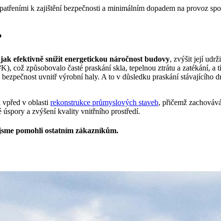
patřeními k zajištění bezpečnosti a minimálním dopadem na provoz spol
?
,
jak efektivně snížit energetickou náročnost budovy
, zvýšit její udrž
K), což způsobovalo časté praskání skla, tepelnou ztrátu a zatékání, 
a bezpečnost uvnitř výrobní haly. A to v důsledku praskání stávajícího
 vpřed v oblasti
rekonstrukce průmyslových staveb
, přičemž zachovává
úspory a zvýšení kvality vnitřního prostředí.
k jsme pomohli ostatním zákazníkům.