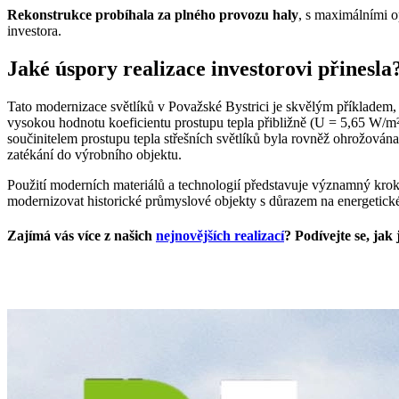
Rekonstrukce probíhala za plného provozu haly
, s maximálními o
investora.
Jaké úspory realizace investorovi přinesla
Tato modernizace světlíků v Považské Bystrici je skvělým příkladem
vysokou hodnotu koeficientu prostupu tepla přibližně (U = 5,65 W/m²
součinitelem prostupu tepla střešních světlíků byla rovněž ohrožován
zatékání do výrobního objektu.
Použití moderních materiálů a technologií představuje významný krok
modernizovat historické průmyslové objekty s důrazem na energetické 
Zajímá vás více z našich
nejnovějších realizací
? Podívejte se, ja