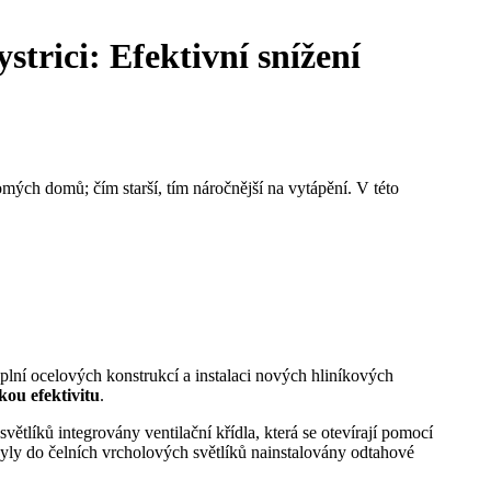
trici: Efektivní snížení
mých domů; čím starší, tím náročnější na vytápění. V této
plní ocelových konstrukcí a instalaci nových hliníkových
kou efektivitu
.
větlíků integrovány ventilační křídla, která se otevírají pomocí
r byly do čelních vrcholových světlíků nainstalovány odtahové