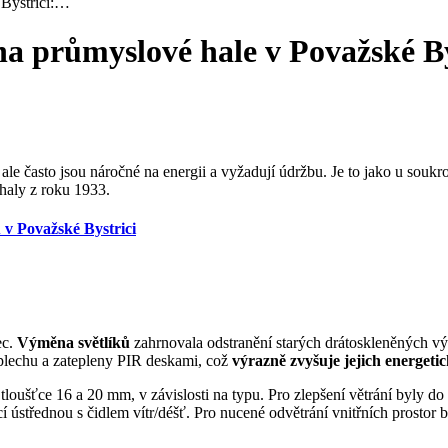
 Bystrici:…
na průmyslové hale v Považské Bys
e často jsou náročné na energii a vyžadují údržbu. Je to jako u soukro
 haly z roku 1933.
ů v Považské Bystrici
ec.
Výměna světlíků
zahrnovala odstranění starých drátoskleněných vý
lechu a zatepleny PIR deskami, což
výrazně zvyšuje jejich energetic
oušťce 16 a 20 mm, v závislosti na typu. Pro zlepšení větrání byly do s
ící ústřednou s čidlem vítr/déšť. Pro nucené odvětrání vnitřních prosto